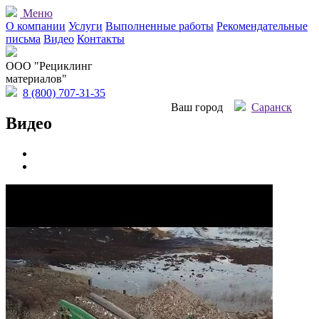
Меню
О компании
Услуги
Выполненные работы
Рекомендательные
письма
Видео
Контакты
OOO "Рециклинг
материалов"
8 (800) 707-31-35
Ваш город
Саранск
Видео