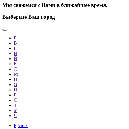
Мы свяжемся с Вами в ближайшее время.
Выберите Ваш город
Б
В
Е
И
Й
К
Л
М
Н
О
П
Р
С
Т
У
Ч
Брянск